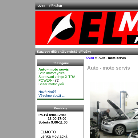
Úvod
Přihlásit
Katalogy dílů a uživatelské příručky
Úvod
:: Auto - moto servis
.::Kategorie
Auto - moto servis
Auto - moto servis
Beta motorcycles
Startovací zdroje X-TRA
POWER->
(3)
Bazar motocyklů
Nové zboží ...
Všechno zboží ...
Kontakty
Po-Pá 8:00-12:00
13:00-17:00
Sobota 9:00-11:00
ELMOTO
Lenka Hovjacká