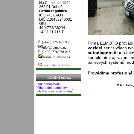
Na Chmelnici 1529
263 01 Dobříš
Česká republika
IČO:74576933
DIČ:CZ8453240631
GPS:
49°47'36.382"N
14°11'21.716"E
(+420) 775 101 006
Firma ELMOTO provádí
vozidel
,servis všech ty
info(at)elmoto.cz
(+420) 776 068 048
autodiagnostiku
a tak
kompletními opravami mo
servis(at)elmoto.cz
palivových systémů mode
Formulář pro Vás
Provádíme profesionáln
.::Důležité odkazy
Jak nakupovat
V této kate
Obchodní podmínky
Ochrana osobních údajů