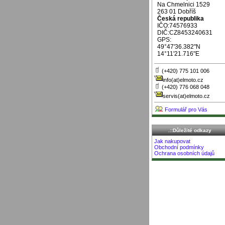
Na Chmelnici 1529
263 01 Dobříš
Česká republika
IČO:74576933
DIČ:CZ8453240631
GPS:
49°47'36.382"N
14°11'21.716"E
(+420) 775 101 006
info(at)elmoto.cz
(+420) 776 068 048
servis(at)elmoto.cz
Formulář pro Vás
.::Důležité odkazy
Jak nakupovat
Obchodní podmínky
Ochrana osobních údajů