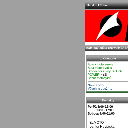
Úvod
Přihlásit
Katalogy dílů a uživatelské p
.::Kategorie
Auto - moto servis
Beta motorcycles
Startovací zdroje X-TRA
POWER->
(3)
Bazar motocyklů
Nové zboží ...
Všechno zboží ...
Kontakty
Po-Pá 8:00-12:00
13:00-17:00
Sobota 9:00-11:00
ELMOTO
Lenka Hovjacká