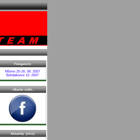
Fotogalerie
Mšeno 25-26. 08. 2007
Bohdalovice 10. 2007
.::Musíte vidět...
Aktuality [více]