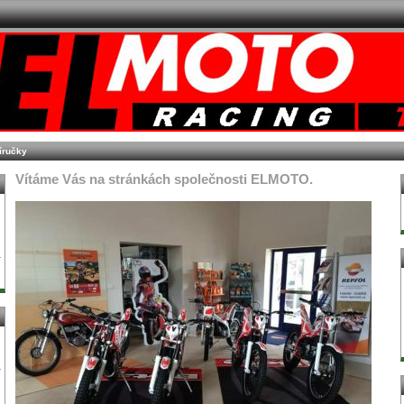
říručky
Vítáme Vás na stránkách společnosti ELMOTO.