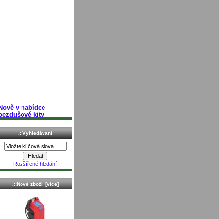
Nově v nabídce
bezdušové kity
MOUSSE viz. sekce
"bezdušové vložk
.::Vyhledávaní
. . .
Celý článek
Rozšířené hledání
.::Nové zboží [více]