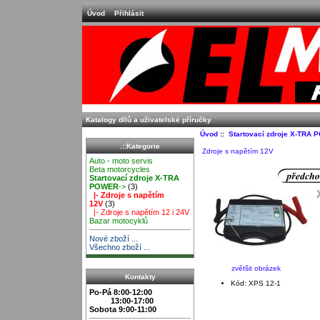
Úvod
Přihlásit
Katalogy dílů a uživatelské příručky
Úvod
::
Startovací zdroje X-TRA
.::Kategorie
Zdroje s napětím 12V
Auto - moto servis
Beta motorcycles
Startovací zdroje X-TRA
POWER
->
(3)
|- Zdroje s napětím
12V
(3)
|- Zdroje s napětím 12 i 24V
Bazar motocyklů
Nové zboží ...
Všechno zboží ...
zvětšit obrázek
Kontakty
Kód: XPS 12-1
Po-Pá 8:00-12:00
13:00-17:00
Sobota 9:00-11:00