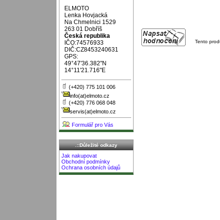
ELMOTO
Lenka Hovjacká
Na Chmelnici 1529
263 01 Dobříš
Česká republika
Tento prod
IČO:74576933
DIČ:CZ8453240631
GPS:
49°47'36.382"N
14°11'21.716"E
(+420) 775 101 006
info(at)elmoto.cz
(+420) 776 068 048
servis(at)elmoto.cz
Formulář pro Vás
.::Důležité odkazy
Jak nakupovat
Obchodní podmínky
Ochrana osobních údajů