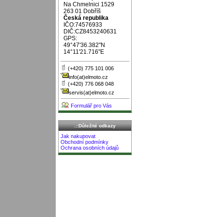
Na Chmelnici 1529
263 01 Dobříš
Česká republika
IČO:74576933
DIČ:CZ8453240631
GPS:
49°47'36.382"N
14°11'21.716"E
(+420) 775 101 006
info(at)elmoto.cz
(+420) 776 068 048
servis(at)elmoto.cz
Formulář pro Vás
.::Důležité odkazy
Jak nakupovat
Obchodní podmínky
Ochrana osobních údajů