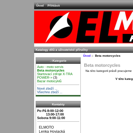
Úvod
Přihlásit
Katalogy dílů a uživatelské příručky
Úvod
:: Beta motorcycles
.::Kategorie
Beta motorcycles
Auto - moto servis
Beta motorcycles
Na této kategorii právě pracujeme
Startovací zdroje X-TRA
POWER->
(3)
V této kateg
Bazar motocyklů
Nové zboží ...
Všechno zboží ...
Kontakty
Po-Pá 8:00-12:00
13:00-17:00
Sobota 9:00-11:00
ELMOTO
Lenka Hovjacká